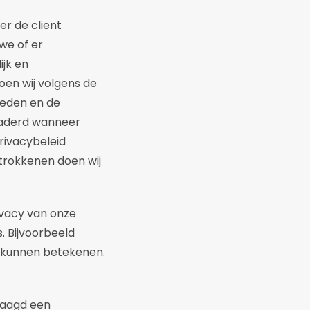
er de client
we of er
jk en
oen wij volgens de
heden en de
naderd wanneer
privacybeleid
trokkenen doen wij
ivacy van onze
. Bijvoorbeeld
ts kunnen betekenen.
vraagd een