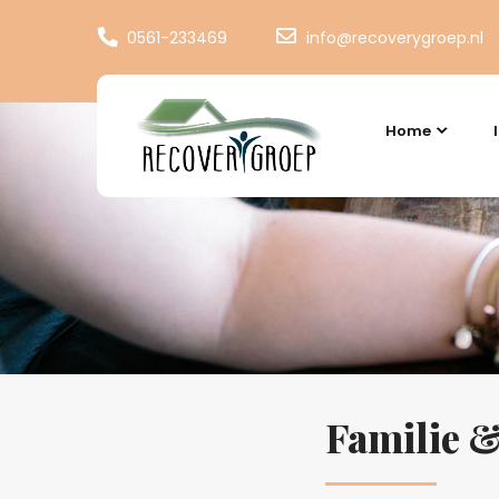
0561-233469
info@recoverygroep.nl
Home
Familie 