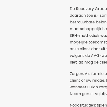
De Recovery Groep w
daaraan toe is- sa
betrouwbare belang
maatschappelijk her
SRH-methodiek waarb
mogelijke toekomst
onze client daar uit
volgens de AVG-wet
niet, dit mag de clie
Zorgen: Als familie
client of uw relati
wanneer u zich zorg
Neem gerust vrijbli
Noodsituaties: tijd