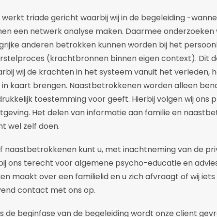
erkt triade gericht waarbij wij in de begeleiding -wanne
men een netwerk analyse maken. Daarmee onderzoeken 
rijke anderen betrokken kunnen worden bij het persoonli
stelproces (krachtbronnen binnen eigen context). Dit d
ij wij de krachten in het systeem vanuit het verleden, 
 in kaart brengen. Naastbetrokkenen worden alleen be
drukkelijk toestemming voor geeft. Hierbij volgen wij ons 
geving. Het delen van informatie aan familie en naastbe
nt wel zelf doen.
 of naastbetrokkenen kunt u, met inachtneming van de pr
e, bij ons terecht voor algemene psycho-educatie en advies
en maakt over een familielid en u zich afvraagt of wij ie
jvend contact met ons op.
ens de beginfase van de begeleiding wordt onze client ge