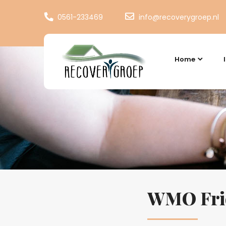
0561-233469
info@recoverygroep.nl
Home
WMO Frie