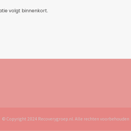
tie volgt binnenkort.
© Copyright 2024 Recoverygroep.nl. Alle rechten voorbehouden